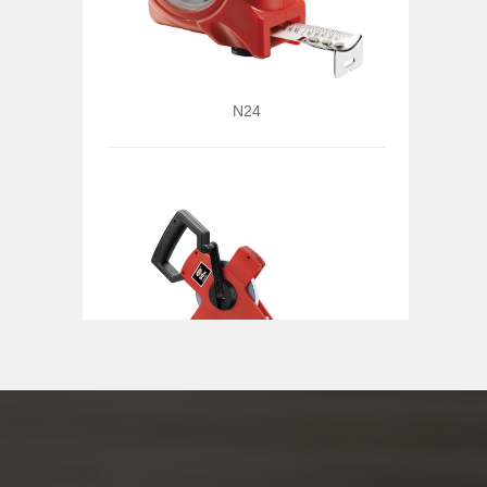
N24
GJ506