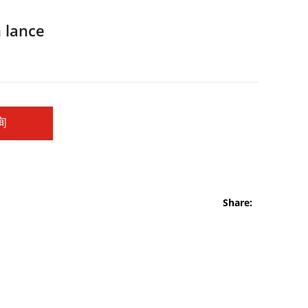
 lance
询
Share: