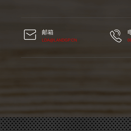
邮箱
LDA@LANDGP.CN
0